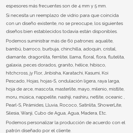
espesores más frecuentes son de 4 mm y 5 mm.
Si necesita un reemplazo de vidrio para que coincida
con un diseño existente, no se preocupe, los siguientes
diseños bien establecidos todavía están disponibles.
Podemos suministrar más de 60 patrones: aqualite,
bambú, barroco, burbuja, chinchilla, adoquín, cristal,
diamante, dragonlita, fernlitei, llama, floral, flora, flutelita,
galaxia, peces dorados, granito, hélice, hibisco,
hitchcross, jy Flor, Jinbisha, Karatachi, Kasumi, Koi
Pescado, Hojas, hojas-S, ondulación ligera, raya larga,
hoja de arce, mascota, masterlite, mayo, milenio, mistlite,
moru, música, nappelite, nashiji, nashiru, netlite, oceanic ,
Pearl-S, Pirámides, Lluvia, Rococo, Satinlita, ShowerLite,
Silesia, Wanji, Cubo de Agua, Agua, Madera, Etc.
Podemos personalizar la producción de acuerdo con el
patrón diseñado por el cliente.